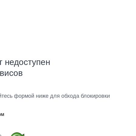
т недоступен
рвисов
йтесь формой ниже для обхода блокировки
ом