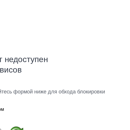
т недоступен
рвисов
йтесь формой ниже для обхода блокировки
ом