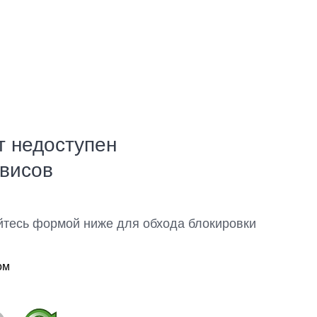
т недоступен
рвисов
йтесь формой ниже для обхода блокировки
ом