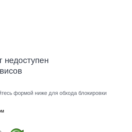
т недоступен
рвисов
йтесь формой ниже для обхода блокировки
ом