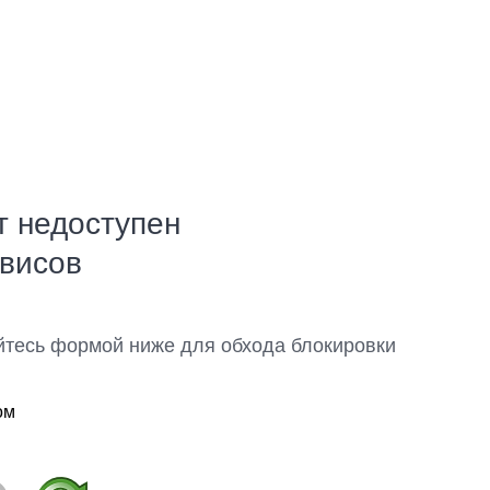
т недоступен
рвисов
йтесь формой ниже для обхода блокировки
ом