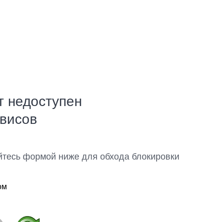
т недоступен
рвисов
йтесь формой ниже для обхода блокировки
ом