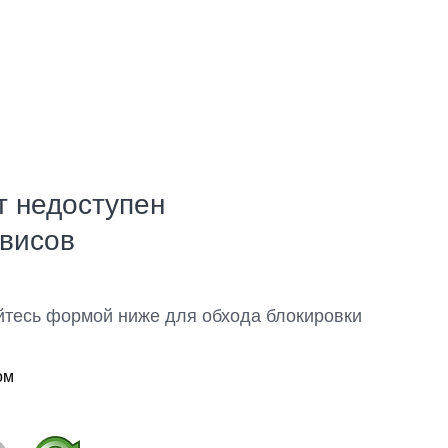
т недоступен
рвисов
йтесь формой ниже для обхода блокировки
ом