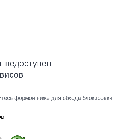
т недоступен
рвисов
йтесь формой ниже для обхода блокировки
ом