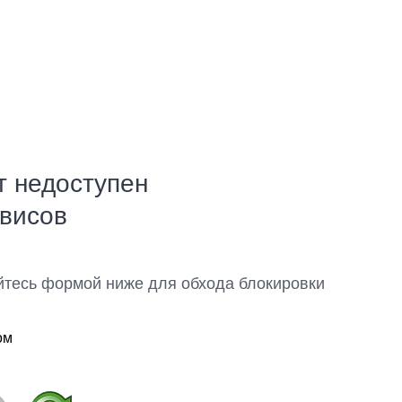
т недоступен
рвисов
йтесь формой ниже для обхода блокировки
ом