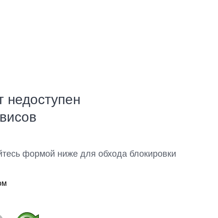
т недоступен
рвисов
йтесь формой ниже для обхода блокировки
ом