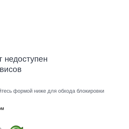
т недоступен
рвисов
йтесь формой ниже для обхода блокировки
ом