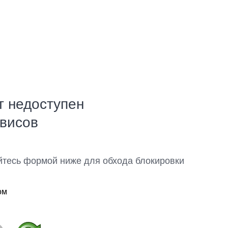
т недоступен
рвисов
йтесь формой ниже для обхода блокировки
ом