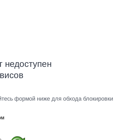
т недоступен
рвисов
йтесь формой ниже для обхода блокировки
ом