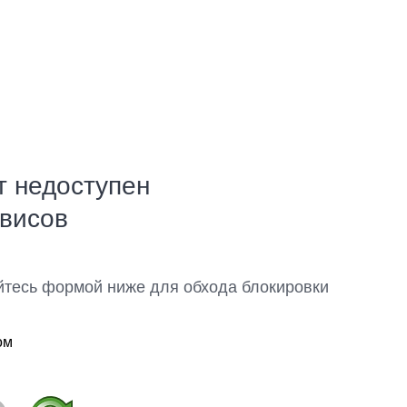
т недоступен
рвисов
йтесь формой ниже для обхода блокировки
ом