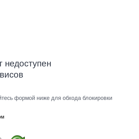
т недоступен
рвисов
йтесь формой ниже для обхода блокировки
ом