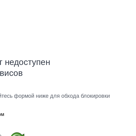
т недоступен
рвисов
йтесь формой ниже для обхода блокировки
ом