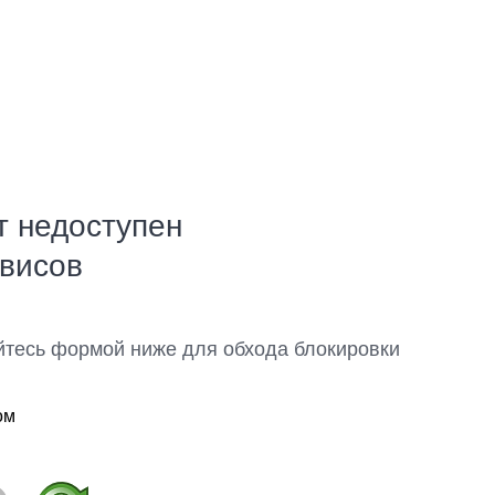
т недоступен
рвисов
йтесь формой ниже для обхода блокировки
ом