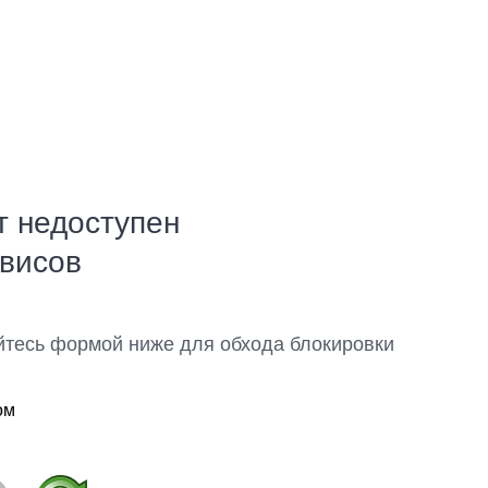
т недоступен
рвисов
йтесь формой ниже для обхода блокировки
ом