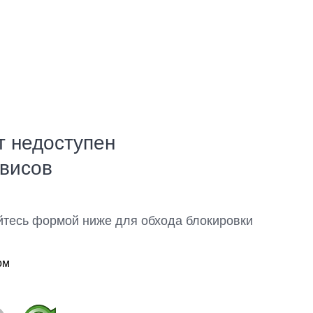
т недоступен
рвисов
йтесь формой ниже для обхода блокировки
ом