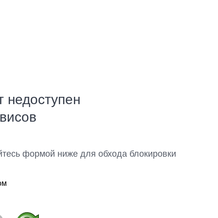
т недоступен
рвисов
йтесь формой ниже для обхода блокировки
ом