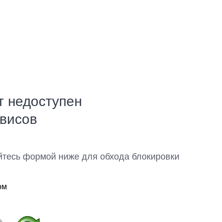
т недоступен
рвисов
йтесь формой ниже для обхода блокировки
ом