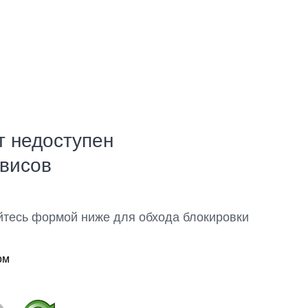
т недоступен
рвисов
йтесь формой ниже для обхода блокировки
ом