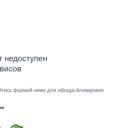
т недоступен
рвисов
йтесь формой ниже для обхода блокировки
ом