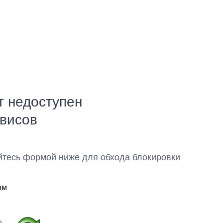
т недоступен
рвисов
йтесь формой ниже для обхода блокировки
ом