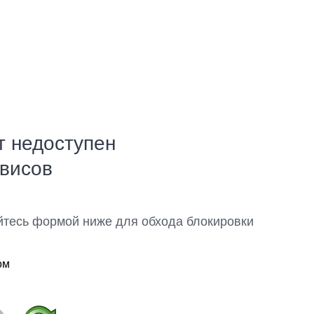
т недоступен
рвисов
йтесь формой ниже для обхода блокировки
ом