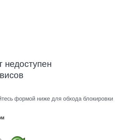
т недоступен
рвисов
йтесь формой ниже для обхода блокировки
ом