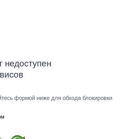
т недоступен
рвисов
йтесь формой ниже для обхода блокировки
ом