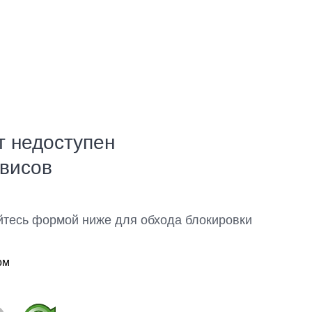
т недоступен
рвисов
йтесь формой ниже для обхода блокировки
ом