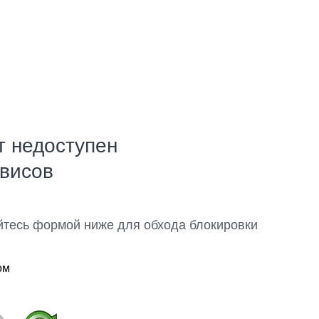
т недоступен
рвисов
йтесь формой ниже для обхода блокировки
ом