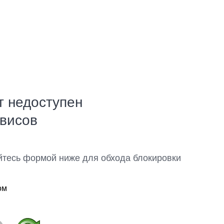
т недоступен
рвисов
йтесь формой ниже для обхода блокировки
ом