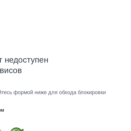
т недоступен
рвисов
йтесь формой ниже для обхода блокировки
ом