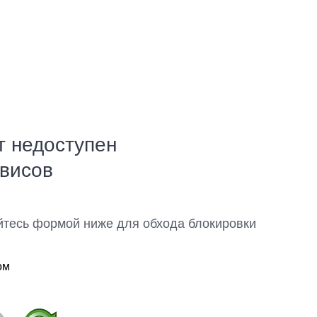
т недоступен
рвисов
йтесь формой ниже для обхода блокировки
ом