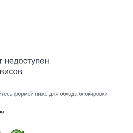
т недоступен
рвисов
йтесь формой ниже для обхода блокировки
ом