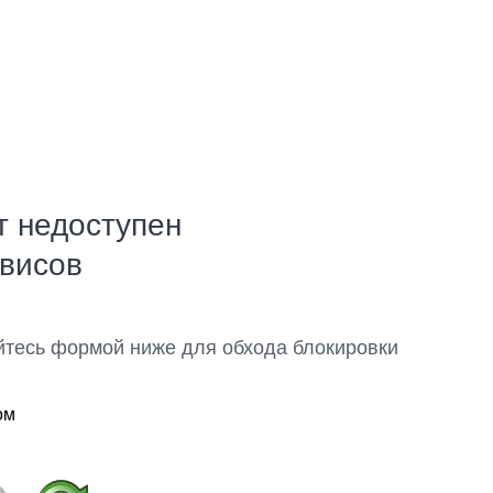
т недоступен
рвисов
йтесь формой ниже для обхода блокировки
ом