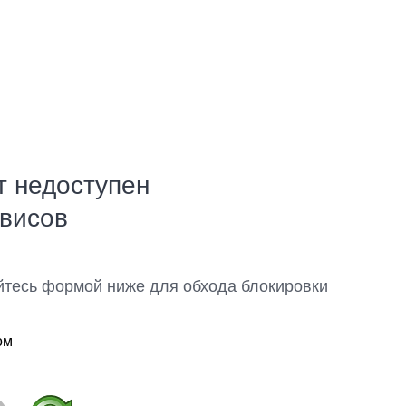
т недоступен
рвисов
йтесь формой ниже для обхода блокировки
ом