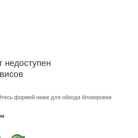
т недоступен
рвисов
йтесь формой ниже для обхода блокировки
ом