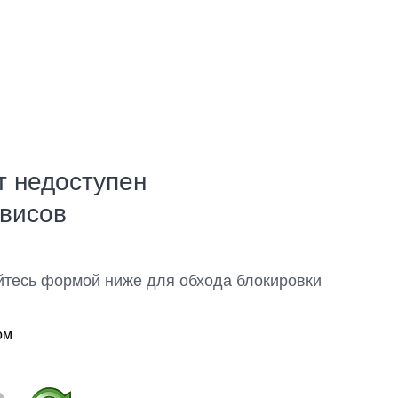
т недоступен
рвисов
йтесь формой ниже для обхода блокировки
ом