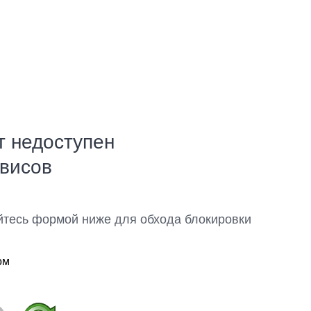
т недоступен
рвисов
йтесь формой ниже для обхода блокировки
ом