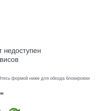
т недоступен
рвисов
йтесь формой ниже для обхода блокировки
ом