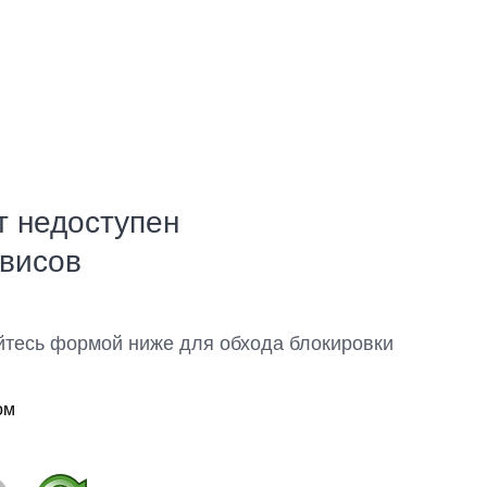
т недоступен
рвисов
йтесь формой ниже для обхода блокировки
ом