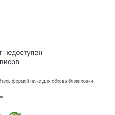
т недоступен
рвисов
йтесь формой ниже для обхода блокировки
ом