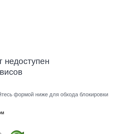
т недоступен
рвисов
йтесь формой ниже для обхода блокировки
ом