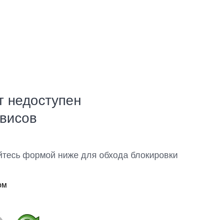
т недоступен
рвисов
йтесь формой ниже для обхода блокировки
ом