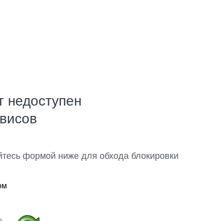
т недоступен
рвисов
йтесь формой ниже для обхода блокировки
ом